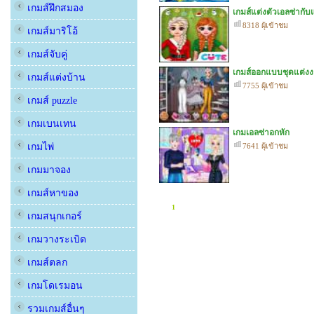
เกมส์ฝึกสมอง
เกมส์แต่งตัวเอลซ่ากั
8318 ผุ้เข้าชม
เกมส์มาริโอ้
เกมส์จับคู่
เกมส์ออกแบบชุดแต่ง
เกมส์แต่งบ้าน
7755 ผุ้เข้าชม
เกมส์ puzzle
เกมเบนเทน
เกมเอลซ่าอกหัก
เกมไพ่
7641 ผุ้เข้าชม
เกมมาจอง
เกมส์หาของ
1
เกมสนุกเกอร์
เกมวางระเบิด
เกมส์ตลก
เกมโดเรมอน
รวมเกมส์อื่นๆ