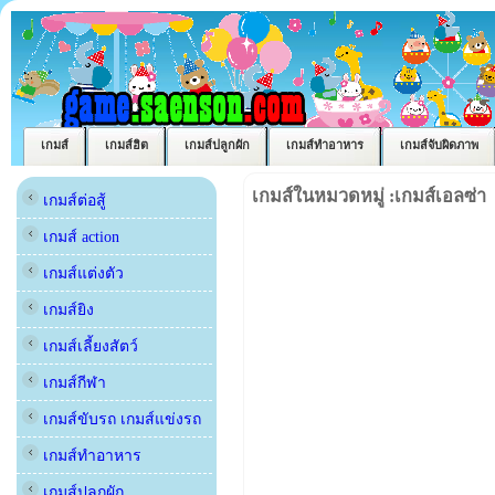
เกมส์
เกมส์ฮิต
เกมส์ปลูกผัก
เกมส์ทำอาหาร
เกมส์จับผิดภาพ
เกมส์ในหมวดหมู่ :เกมส์เอลซ่า
เกมส์ต่อสู้
เกมส์ action
เกมส์แต่งตัว
เกมส์ยิง
เกมส์เลี้ยงสัตว์
เกมส์กีฬา
เกมส์ขับรถ เกมส์แข่งรถ
เกมส์ทำอาหาร
เกมส์ปลูกผัก