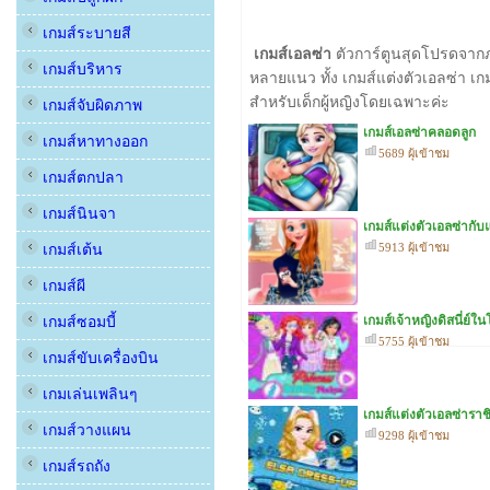
เกมส์ระบายสี
เกมส์เอลซ่า
ตัวการ์ตูนสุดโปรดจากภ
เกมส์บริหาร
หลายแนว ทั้ง เกมส์แต่งตัวเอลซ่า เกม
สำหรับเด็กผู้หญิงโดยเฉพาะค่ะ
เกมส์จับผิดภาพ
เกมส์เอลซ่าคลอดลูก
เกมส์หาทางออก
5689 ผุ้เข้าชม
เกมส์ตกปลา
เกมส์นินจา
เกมส์แต่งตัวเอลซ่ากั
5913 ผุ้เข้าชม
เกมส์เต้น
เกมส์ผี
เกมส์เจ้าหญิงดิสนี่ย์ใน
เกมส์ซอมบี้
5755 ผุ้เข้าชม
เกมส์ขับเครื่องบิน
เกมเล่นเพลินๆ
เกมส์แต่งตัวเอลซ่าราชิ
เกมส์วางแผน
9298 ผุ้เข้าชม
เกมส์รถถัง