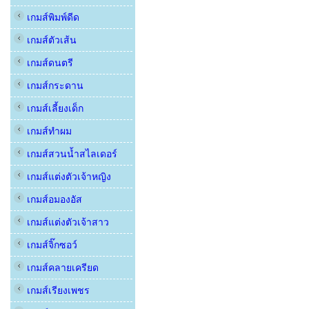
เกมส์พิมพ์ดีด
เกมส์ตัวเส้น
เกมส์ดนตรี
เกมส์กระดาน
เกมส์เลี้ยงเด็ก
เกมส์ทำผม
เกมส์สวนน้ำสไลเดอร์
เกมส์แต่งตัวเจ้าหญิง
เกมส์อมองอัส
เกมส์แต่งตัวเจ้าสาว
เกมส์จิ๊กซอว์
เกมส์คลายเครียด
เกมส์เรียงเพชร